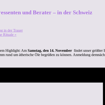
ssenten und Berater – in der Schweiz
ng in der Trauer
he Rituale
»
erem Highlight: Am
Samstag, den 14. November
findet unser größter 
gramm rund um ätherische Öle begrüßen zu können. Anmeldung demnächs