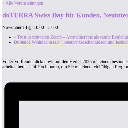
« Alle Veranstaltungen
doTERRA Swiss Day für Kunden, Neuintere
November 14 @ 10:00
-
17:00
«
Trost in schweren Zeiten – Aromatherapie als sanfte Begleitu
Duftende Weihnachtszeit – kreative Geschenkideen und festlic
Voller Vorfreude blicken wir auf den Herbst 2026 mit einem besond
arbeiten bereits auf Hochtouren, um Sie mit einem vielfältigen Pro